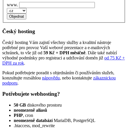
www.
Český hosting
Český hosting Vám zajistí všechny služby a kvalitní nástroje
potřebné pro provoz Vaší webové prezentace a e‑mailových
schránek, to vše již od
59 Kč + DPH měsíčně
. Dále také nabízí
výhodné podmínky pro registraci a udržování domén již
od 75 Kč +
DPH za rok
.
Pokud potřebujete poradit s objednáním či používáním služeb,
konzultujte rozsáhlou
nápovědu
, nebo kontaktujte
zákaznickou
podporu
.
Potřebujete webhosting?
50 GB
diskového prostoru
neomezeně aliasů
PHP
, cron
neomezeně databází
MariaDB, PostgreSQL
.htaccess, mod_rewrite