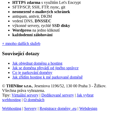
HTTPS zdarma
s využitím Let's Encrypt
SFTP/SCP, SSH, FTP, rsync, git
neomezeně e‑mailových schránek
antispam, antivir, DKIM
vedení DNS,
DNSSEC
výkonné servery, rychlé
SSD disky
Wordpress
na jedno kliknutí
každodenní zálohování
+ mnoho dalších služeb
Související dotazy
Jak objednat doménu a hosting
Jak se doména převádí od jiného správce
Co je parkování domény
Jak zřídím hosting k mé parkované doméně
©
THINline s.r.o.
, Jeseniova 1196/52, 130 00 Praha 3 - Žižkov.
Všechna práva vyhrazena.
Tipy:
Virtuální servery
|
Dedikované servery
|
Jak vybrat
webhosting
|
O doménách
Webhosting
|
Servery
|
Registrace domény .eu
|
Webdesign